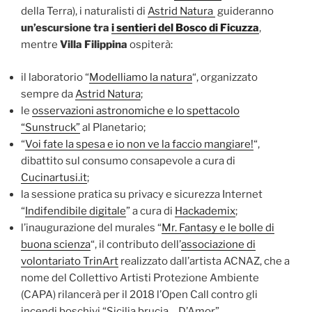
della Terra), i naturalisti di
Astrid Natura
guideranno
un’escursione tra
i sentieri del Bosco di Ficuzza
,
mentre
Villa Filippina
ospiterà:
il laboratorio “
Modelliamo la natura
“, organizzato
sempre da
Astrid Natura
;
le
osservazioni astronomiche e lo spettacolo
“Sunstruck”
al Planetario;
“
Voi fate la spesa e io non ve la faccio mangiare!
“,
dibattito sul consumo consapevole a cura di
Cucinartusi.it
;
la sessione pratica su privacy e sicurezza Internet
“
Indifendibile digitale
” a cura di
Hackademix
;
l’inaugurazione del murales “
Mr. Fantasy e le bolle di
buona scienza
“, il contributo dell’
associazione di
volontariato TrinArt
realizzato dall’artista ACNAZ, che a
nome del Collettivo Artisti Protezione Ambiente
(CAPA) rilancerà per il 2018 l’Open Call contro gli
incendi boschivi “Sicilia brucia… D’Amor”