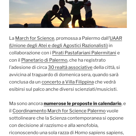
La
March for Science
, promossa a Palermo dall’
UAAR
(Unione degli Atei e degli Agostici Razionalisti)
in
collaborazione con i
Pirati Pastafariani Palermitani
e
con il
Planetario di Palermo
, che ha registrato
l’adesione di circa
30 realtà associative
della città, si
avvicina al traguardo di domenica sera, quando sarà
conclusa da un
concerto a Villa Filippina
che vedrà
esibirsi sul palco anche diversi scienziati/musicisti.
Ma sono ancora
numerose le proposte in calendario
, e
il
Coordinamento March for Science Palermo
vuole
sottolineare che la Scienza contemporanea si oppone
con decisione al razzismo e alla xenofobia,
riconoscendo una sola razza di
Homo sapiens sapiens
,