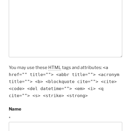
You may use these
HTML
tags and attributes:
<a
href="" title=""> <abbr title=""> <acronym
title=""> <b> <blockquote cite=""> <cite>
<code> <del datetime=""> <em> <i> <q
cite=""> <s> <strike> <strong>
Name
*