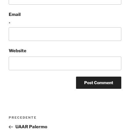
Email
*
Website
Navigazione
Articolo
PRECEDENTE
articoli
precedente:
UAAR Palermo